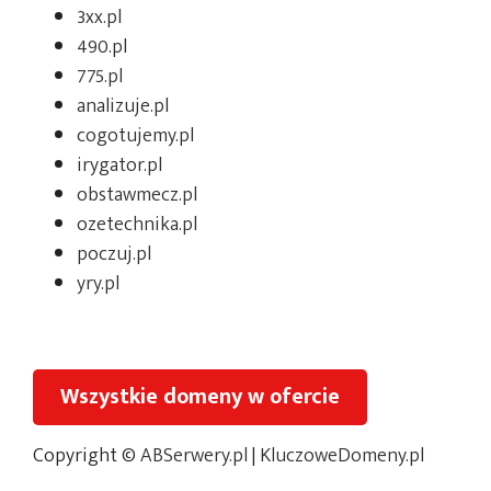
3xx.pl
490.pl
775.pl
analizuje.pl
cogotujemy.pl
irygator.pl
obstawmecz.pl
ozetechnika.pl
poczuj.pl
yry.pl
Wszystkie domeny w ofercie
Copyright ©
ABSerwery.pl
|
KluczoweDomeny.pl
Oferta na giełdzie:
KluczoweDomeny.com.pl